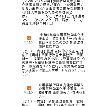
【シンポジウム内容】参加者全員参加型 ・
介護事業所の経営が面白い ・介護業界の
明るい未来と介護事業者の確かな将来性
・介護人材確保のための特攻薬と
は？ など 【ゲスト】 訪問介護セ
ンター 笑みリンク 西川清彦 氏 小
規模多機能型居 [...]
「令和6年度介護事務効率化支
援事業 特別セミナー」介護事
務効率化のための新処遇改善
加算徹底解説
【セミナー内容】 総論 具体的な改正点 対
応策 【講師】 西田行政書士事務所 西田
雄一 福岡県内を中心に、障害者施設・介
護施設・児童福祉施設の新規開業に伴う
許可の取得をメインに行い、事業所の設立
から運営まで幅広くサポートを行っている。
【 [...]
介護事業所経営力強化事業＆
介護事務効率化支援事業 令
和６年度 事例発表会・特別セミ
ナー
【セミナー内容】 「新処遇改善加算 徹底
解説」 講師：西田行政書士事務所 西