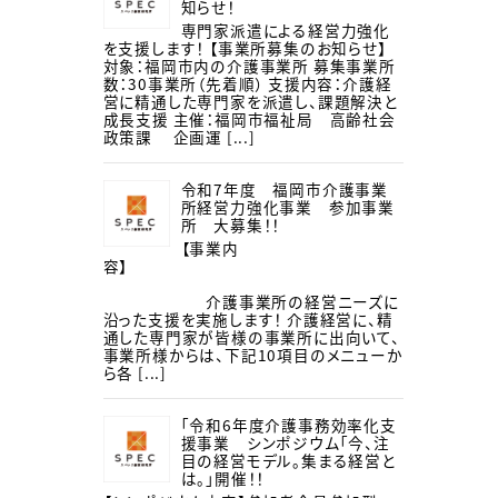
知らせ！
専門家派遣による経営力強化
を支援します！ 【事業所募集のお知らせ】
対象：福岡市内の介護事業所 募集事業所
数：30事業所（先着順） 支援内容：介護経
営に精通した専門家を派遣し、課題解決と
成長支援 主催：福岡市福祉局 高齢社会
政策課 企画運 [...]
令和7年度 福岡市介護事業
所経営力強化事業 参加事業
所 大募集！！
【事業内
容】
介護事業所の経営ニーズに
沿った支援を実施します！ 介護経営に、精
通した専門家が皆様の事業所に出向いて、
事業所様からは、下記10項目のメニューか
ら各 [...]
「令和6年度介護事務効率化支
援事業 シンポジウム「今、注
目の経営モデル。集まる経営と
は。」開催！！