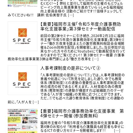
むくむく！～】 弊社と並行して福岡市の主催のもとウェル
ビーイング向上推進事業を進めていらっしゃる福岡福祉
向上委員会様の 活動のご紹介です！！皆様チェックして
みてくださいね！！ 講師：佐伯美智子氏 […]
【重要】福岡市主催「令和５年度介護事務効
率化支援事業」第３弾セミナー動画配信
前回の第2弾セミナーに引き続き、2024年2月1日に福岡
市主催「令和５年度介護事務効率化支援事業」第3弾セミ
ナー「働き方改革を踏まえた介護労務無料相談会会場開
催＆Zoom同時生配信」を開催致しました。当日参加が出
来なかった方々のためにYoutubeにて動画配信を行って
おりますのでご覧ください！！ 第３弾セミナー概要 介護事
務効率化支援事業第３弾は専門家による「働き方改革を […]
人事考課制度の是非について②
「人事考課制度の是非について①」では、人事考課制度の
意義や処遇について所見を記しました通り、中でも教育
体系（教育制度）との連動の重要性は人事考課制度の運
用の成否の核であると考えます。 人材育成の為の教育
体系（教育制度）の連動が機能すれば組織能力のテーゼ
である「人が育つ組織」の実現に近づくことができます。
ただ、①でも述べた通り教育体系（教育制度）との連動の
前に、「人が人を […]
【重要】福岡市介護事務効率化支援事業 第
4弾セミナー開催（参加費無料）
福岡市主催の「令和５年度介護事務効率化支援事業」の
第4弾のお知らせ 「利用者も介護職員も経営者も幸せに
なるICTの使い方セミナーを開催致します！！ […]