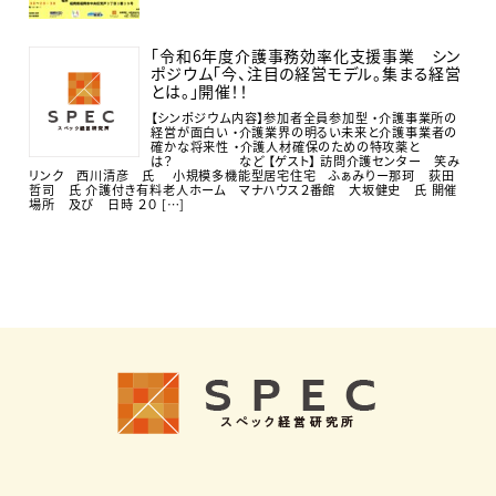
「令和6年度介護事務効率化支援事業 シン
ポジウム「今、注目の経営モデル。集まる経営
とは。」開催！！
【シンポジウム内容】参加者全員参加型 ・介護事業所の
経営が面白い ・介護業界の明るい未来と介護事業者の
確かな将来性 ・介護人材確保のための特攻薬と
は？ など 【ゲスト】 訪問介護センター 笑み
リンク 西川清彦 氏 小規模多機能型居宅住宅 ふぁみりー那珂 荻田
哲司 氏 介護付き有料老人ホーム マナハウス２番館 大坂健史 氏 開催
場所 及び 日時 ２０ […]