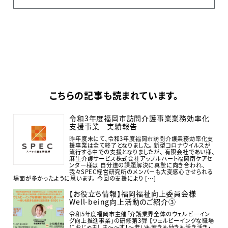
こちらの記事も読まれています。
令和3年度福岡市訪問介護事業業務効率化
支援事業 実績報告
昨年度末にて、令和3年度福岡市訪問介護業務効率化支
援事業は全て終了となりました。 新型コロナウイルスが
流行する中での支援となりましたが、 有限会社であい様、
麻生介護サービス株式会社アップルハート福岡南ケアセ
ンター様は 自分達の課題解決に真摯に向き合われ、
我々SPEC経営研究所のメンバーも大変感心させられる
場面が多かったように思います。 今回の支援により […]
【お役立ち情報】福岡福祉向上委員会様
Well-being向上活動のご紹介③
令和5年度福岡市主催「介護業界全体のウェルビーイン
グ向上推進事業」の研修第3弾 【ウェルビーイングな職場
におじゃましま～～す！～老いも若きも幼きも活き活き・