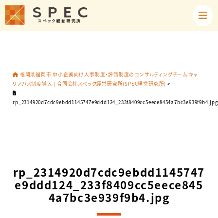
福岡県福岡市 中小企業向け人事制度・評価制度のコンサルティングチーム キャ
リアパス制度導入 | 合同会社スペック経営研究所(SPEC経営研究所)
>
rp_2314920d7cdc9ebdd1145747e9ddd124_233f8409cc5eece8454a7bc3e939f9b4.jp
rp_2314920d7cdc9ebdd1145747
e9ddd124_233f8409cc5eece845
4a7bc3e939f9b4.jpg