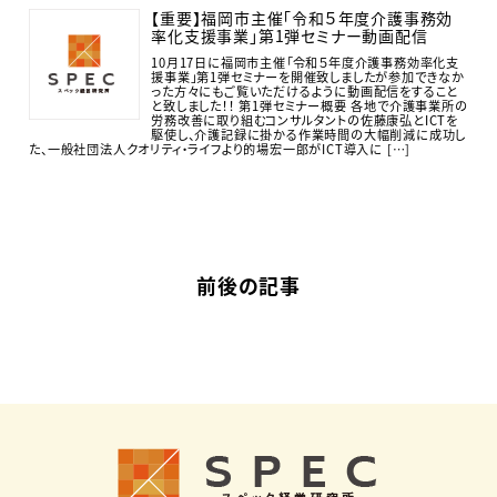
【重要】福岡市主催「令和５年度介護事務効
率化支援事業」第1弾セミナー動画配信
10月17日に福岡市主催「令和５年度介護事務効率化支
援事業」第1弾セミナーを開催致しましたが参加できなか
った方々にもご覧いただけるように動画配信をすること
と致しました！！ 第1弾セミナー概要 各地で介護事業所の
労務改善に取り組むコンサルタントの佐藤康弘とICTを
駆使し、介護記録に掛かる作業時間の大幅削減に成功し
た、一般社団法人クオリティ・ライフより的場宏一郎がICT導入に […]
前後の記事