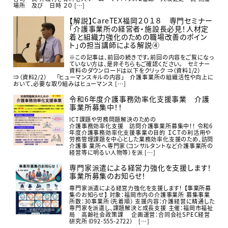
場所 及び 日時 ２０ […]
【解説】CareTEX福岡２０１８ 専門セミナー
「介護事業所の経営者・施設長必見！人材定
着と組織力強化のための職場改善のポイン
ト」の担当講師による解説④
※この記事は、前回の続きです。前回の内容をご覧になっ
ていない方は、是非そちらもご確認ください。 セミナー
資料のダウンロードは以下をクリック ⇒（資料1/2）
⇒（資料2/2） 「ヒューマンスキルの内容」 介護事業所の組織活性や向上に
おいて、必要な取り組みはヒューマンス […]
令和6年度介護事務効率化支援事業 介護
事業所募集中！！
ICT課題や労務問題解決のための
介護事務効率化支援 訪問介護事業所募集中！！ 令和6
年度介護事務効率化支援事業の目的 ＩＣＴの利活用や
労務管理課題を中心とした業務効率化支援のため、訪問
介護事 業所へ専門家（コンサルタントなど介護事業所の
経営等に明るい人物等）を派 […]
専門家派遣による経営力強化を支援します！
事業所募集のお知らせ！
専門家派遣による経営力強化を支援します！ 【事業所募
集のお知らせ】 対象：福岡市内の介護事業所 募集事業
所数：30事業所（先着順） 支援内容：介護経営に精通した
専門家を派遣し、課題解決と成長支援 主催：福岡市福祉
局 高齢社会政策課 企画運営：合同会社SPEC経営
研究所（092-555-2722） […]