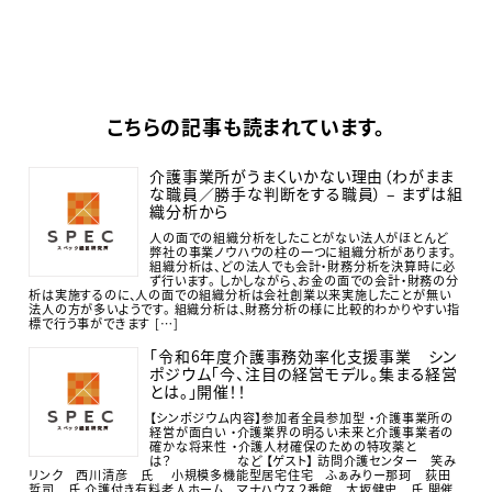
こちらの記事も読まれています。
介護事業所がうまくいかない理由（わがまま
な職員／勝手な判断をする職員） – まずは組
織分析から
人の面での組織分析をしたことがない法人がほとんど
弊社の事業ノウハウの柱の一つに組織分析があります。
組織分析は、どの法人でも会計・財務分析を決算時に必
ず行います。 しかしながら、お金の面での会計・財務の分
析は実施するのに、人の面での組織分析は会社創業以来実施したことが無い
法人の方が多いようです。 組織分析は、財務分析の様に比較的わかりやすい指
標で行う事ができます […]
「令和6年度介護事務効率化支援事業 シン
ポジウム「今、注目の経営モデル。集まる経営
とは。」開催！！
【シンポジウム内容】参加者全員参加型 ・介護事業所の
経営が面白い ・介護業界の明るい未来と介護事業者の
確かな将来性 ・介護人材確保のための特攻薬と
は？ など 【ゲスト】 訪問介護センター 笑み
リンク 西川清彦 氏 小規模多機能型居宅住宅 ふぁみりー那珂 荻田
哲司 氏 介護付き有料老人ホーム マナハウス２番館 大坂健史 氏 開催