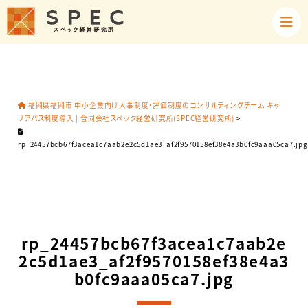
福岡県福岡市 中小企業向け人事制度・評価制度のコンサルティングチーム キャ
リアパス制度導入 | 合同会社スペック経営研究所(SPEC経営研究所)
>
rp_24457bcb67f3acea1c7aab2e2c5d1ae3_af2f9570158ef38e4a3b0fc9aaa05ca7.jpg
rp_24457bcb67f3acea1c7aab2e
2c5d1ae3_af2f9570158ef38e4a3
b0fc9aaa05ca7.jpg