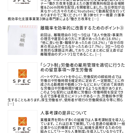
ナー「働き方改革を踏まえた介護労務無料相談会会場開
催＆Zoom同時生配信」を開催致しました。当日参加が出
来なかった方々のためにYoutubeにて動画配信を行って
おりますのでご覧ください！！ 第３弾セミナー概要 介護事
務効率化支援事業第３弾は専門家による「働き方改革を […]
離職率を効率的に改善するためのポイント③
前回は、 離職理由の３位～５位は 「法人や施設・事業所
の理念や運営のあり方に不満があったため（18.6%）」
「他に良い仕事・職場があったため（18.2%）」 「自分の将
来の見込みが立たなかったため（17.7%）」 ３位～５位の
本質的な課題は共通しており、ひとまとめに捉え直せば
離職理由のダントツ１位であること。 […]
「シフト制」労働者の雇用管理を適切に行うた
めの留意事項～厚生労働省
パートやアルバイトを中心に、労働契約の締結時点では
労働日や労働時間を確定的に定めず、一定期間ごとに作
成される勤務割や勤務シフトなどにおいて初めて具体的
な労働日や労働時間が確定するような形態があります。
このような契約には柔軟に労働日・労働時間を設定でき
る点で当事者双方にメリットがある一方、労働紛争が発
生することもあります。厚生労働省が、使用者が現行の労働関係法令等に照ら
[…]
人事考課の是非について
業種業界を問わず多くの組織では人事考課制度を導入し
ています。 これは日本で展開している普通の組織体（一般
企業から公的機関まで）では、組織を運用するための仕
組みとして「トータル人事制度」を導入しているからです。