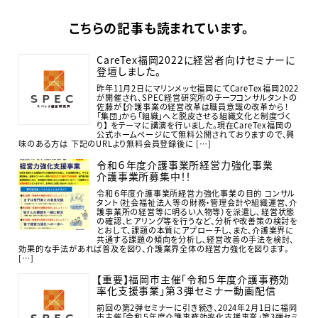
こちらの記事も読まれています。
CareTex福岡2022に経営者向けセミナーに
登壇しました。
昨年11月2日にマリンメッセ福岡にてCareTex福岡2022
が開催され、SPEC経営研究所のチーフコンサルタントの
佐藤が【介護事業の経営改革は職員意識の改革から！
「集団」から「組織」へと脱皮させる組織文化と制度づく
り】 をテーマに講演を行いました。現在CareTex福岡の
公式ホームページにて無料公開されておりますので、興
味のある方は 下記のURLより無料会員登録後に […]
令和６年度介護事業所経営力強化事業
介護事業所募集中！！
令和６年度介護事業所経営力強化事業の目的 コンサル
タント（社会福祉法人等の財務・管理会計や組織運営、介
護事業所の経営等に明るい人物等）を派遣し､経営状態
の確認、ヒアリング等を行うなど、分析や改善策の検討を
とおして、課題の本質にアプローチし、また、介護業界に
共通する課題の傾向を分析し､経営改善の手法を検討、
効果的な手法があれば普及を図り、介護業界全体の経営力強化を図ります。
[…]
【重要】福岡市主催「令和５年度介護事務効
率化支援事業」第３弾セミナー動画配信
前回の第2弾セミナーに引き続き、2024年2月1日に福岡
市主催「令和５年度介護事務効率化支援事業」第3弾セミ