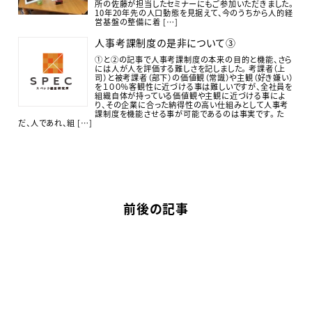
所の佐藤が担当したセミナーにもご参加いただきました。
10年20年先の人口動態を見据えて、今のうちから人的経
営基盤の整備に着 […]
人事考課制度の是非について③
①と②の記事で人事考課制度の本来の目的と機能、さら
には人が人を評価する難しさを記しました。 考課者（上
司）と被考課者（部下）の価値観（常識）や主観（好き嫌い）
を１００％客観性に近づける事は難しいですが、全社員を
組織自体が持っている価値観や主観に近づける事によ
り、その企業に合った納得性の高い仕組みとして人事考
課制度を機能させる事が可能であるのは事実です。 た
だ、人であれ、組 […]
前後の記事