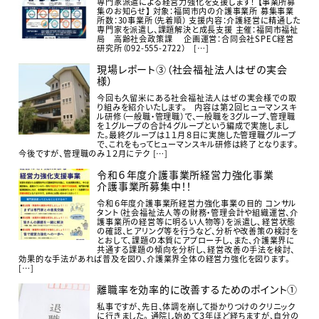
専門家派遣による経営力強化を支援します！ 【事業所募
集のお知らせ】 対象：福岡市内の介護事業所 募集事業
所数：30事業所（先着順） 支援内容：介護経営に精通した
専門家を派遣し、課題解決と成長支援 主催：福岡市福祉
局 高齢社会政策課 企画運営：合同会社SPEC経営
研究所（092-555-2722） […]
現場レポート③（社会福祉法人はぜの実会
様）
今回も久留米にある社会福祉法人はぜの実会様での取
り組みを紹介いたします。 内容は第２回ヒューマンスキ
ル研修（一般職・管理職）で、一般職を３グループ、管理職
を１グループの合計４グループという編成で実施しまし
た。最終グループは１１月８日に実施した管理職グループ
で、これをもってヒューマンスキル研修は終了となります。
今後ですが、管理職のみ１２月にテク […]
令和６年度介護事業所経営力強化事業
介護事業所募集中！！
令和６年度介護事業所経営力強化事業の目的 コンサル
タント（社会福祉法人等の財務・管理会計や組織運営、介
護事業所の経営等に明るい人物等）を派遣し､経営状態
の確認、ヒアリング等を行うなど、分析や改善策の検討を
とおして、課題の本質にアプローチし、また、介護業界に
共通する課題の傾向を分析し､経営改善の手法を検討、
効果的な手法があれば普及を図り、介護業界全体の経営力強化を図ります。
[…]
離職率を効率的に改善するためのポイント①
私事ですが、先日、体調を崩して掛かりつけのクリニック
に行きました。 通院し始めて３年ほど経ちますが、自分の