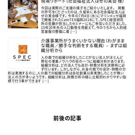
現場リポート（社会福祉法人はぜの実会 様）
今回は実際のご支援の様子をご紹介いたします。 掲載
の許可をくださったのは、久留米にある社会福祉法人は
ぜの実会様です。 今年の7月4日（水）にマリンメッセ福岡
で開催されたCareTEX福岡2018にて、SPEC経営研究
所の佐藤が担当したセミナーにもご参加いただきました。
10年20年先の人口動態を見据えて、今のうちから人的経
営基盤の整備に着 […]
介護事業所がうまくいかない理由（わがまま
な職員／勝手な判断をする職員） – まずは組
織分析から
人の面での組織分析をしたことがない法人がほとんど
弊社の事業ノウハウの柱の一つに組織分析があります。
組織分析は、どの法人でも会計・財務分析を決算時に必
ず行います。 しかしながら、お金の面での会計・財務の分
析は実施するのに、人の面での組織分析は会社創業以来実施したことが無い
法人の方が多いようです。 組織分析は、財務分析の様に比較的わかりやすい指
標で行う事ができます […]
前後の記事