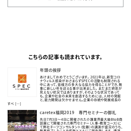
こちらの記事も読まれています。
年頭の挨拶
あけましておめでとうございます。 2021年は、新型コロ
ナウィルス感染がおさまらずSPECの活動も制限される
中にあって、皆様方の多大なる協力を得ることができ、無
事に新しい年を迎える事が出来ました。 まだまだ終息が
見えない状況ではありますが、そのような状況であって
も、企業や社会の未来を創造するためには、人材の発掘
と、能力開発は欠かせません。企業の存続や発展成長の
すべ […]
caretex福岡2019 専門セミナーの御礼
先日7月3日〜4日に開催された介護業界最大級BtoB商
談展にて開催された専門セミナー（人事・教育コース）に
て弊社チーフコンサルタント（佐藤）の講演が盛況のうち、
無事終了したことを感謝とともにご報告致します。 講演