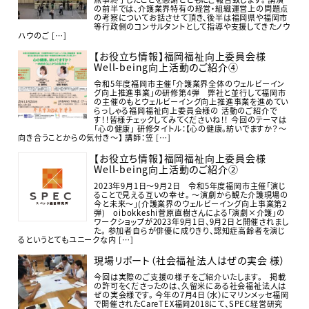
の前半では、介護業界特有の経営・組織運営上の問題点
の考察についてお話させて頂き、後半は福岡県や福岡市
等行政側のコンサルタントとして指導や支援してきたノウ
ハウのご […]
【お役立ち情報】福岡福祉向上委員会様
Well-being向上活動のご紹介④
令和5年度福岡市主催「介護業界全体のウェルビーイン
グ向上推進事業」の研修第4弾 弊社と並行して福岡市
の主催のもとウェルビーイング向上推進事業を進めてい
らっしゃる福岡福祉向上委員会様の 活動のご紹介で
す！！皆様チェックしてみてくださいね！！ 今回のテーマは
「心の健康」 研修タイトル：【心の健康。紡いでますか？～
向き合うことからの気付き～】 講師：笠 […]
【お役立ち情報】福岡福祉向上委員会様
Well-being向上活動のご紹介②
2023年9月1日～9月2日 令和5年度福岡市主催「演じ
ることで見える互いの幸せ。 ～演劇から観た介護現場の
今と未来～」(介護業界のウェルビーイング向上事業第2
弾) oibokkeshi菅原直樹さんによる「演劇×介護」の
ワークショップが2023年9月1日、9月2日と開催されまし
た。 参加者自らが俳優に成りきり、認知症高齢者を演じ
るというとてもユニークな内 […]
現場リポート（社会福祉法人はぜの実会 様）
今回は実際のご支援の様子をご紹介いたします。 掲載
の許可をくださったのは、久留米にある社会福祉法人は
ぜの実会様です。 今年の7月4日（水）にマリンメッセ福岡
で開催されたCareTEX福岡2018にて、SPEC経営研究