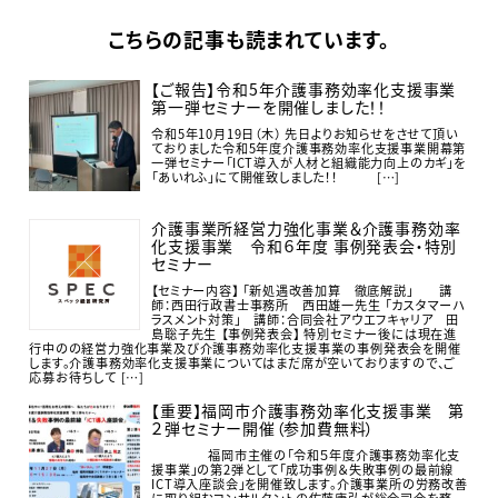
こちらの記事も読まれています。
【ご報告】令和5年介護事務効率化支援事業
第一弾セミナーを開催しました！！
令和5年10月19日（木） 先日よりお知らせをさせて頂い
ておりました令和5年度介護事務効率化支援事業開幕第
一弾セミナー「ICT導入が人材と組織能力向上のカギ」を
「あいれふ」にて開催致しました！！ […]
介護事業所経営力強化事業＆介護事務効率
化支援事業 令和６年度 事例発表会・特別
セミナー
【セミナー内容】 「新処遇改善加算 徹底解説」 講
師：西田行政書士事務所 西田雄一先生 「カスタマーハ
ラスメント対策」 講師：合同会社アウエフキャリア 田
島聡子先生 【事例発表会】 特別セミナー後には現在進
行中のの経営力強化事業及び介護事務効率化支援事業の事例発表会を開催
します。介護事務効率化支援事業についてはまだ席が空いておりますので、ご
応募お待ちして […]
【重要】福岡市介護事務効率化支援事業 第
２弾セミナー開催（参加費無料）
福岡市主催の「令和５年度介護事務効率化支
援事業」の第2弾として「成功事例＆失敗事例の最前線
ICT導入座談会」を開催致します。介護事業所の労務改善
に取り組むコンサルタントの佐藤康弘が総合司会を務