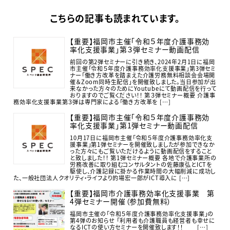
こちらの記事も読まれています。
【重要】福岡市主催「令和５年度介護事務効
率化支援事業」第３弾セミナー動画配信
前回の第2弾セミナーに引き続き、2024年2月1日に福岡
市主催「令和５年度介護事務効率化支援事業」第3弾セミ
ナー「働き方改革を踏まえた介護労務無料相談会会場開
催＆Zoom同時生配信」を開催致しました。当日参加が出
来なかった方々のためにYoutubeにて動画配信を行って
おりますのでご覧ください！！ 第３弾セミナー概要 介護事
務効率化支援事業第３弾は専門家による「働き方改革を […]
【重要】福岡市主催「令和５年度介護事務効
率化支援事業」第1弾セミナー動画配信
10月17日に福岡市主催「令和５年度介護事務効率化支
援事業」第1弾セミナーを開催致しましたが参加できなか
った方々にもご覧いただけるように動画配信をすること
と致しました！！ 第1弾セミナー概要 各地で介護事業所の
労務改善に取り組むコンサルタントの佐藤康弘とICTを
駆使し、介護記録に掛かる作業時間の大幅削減に成功し
た、一般社団法人クオリティ・ライフより的場宏一郎がICT導入に […]
【重要】福岡市介護事務効率化支援事業 第
4弾セミナー開催（参加費無料）
福岡市主催の「令和５年度介護事務効率化支援事業」の
第4弾のお知らせ 「利用者も介護職員も経営者も幸せに
なるICTの使い方セミナーを開催致します！！ […]