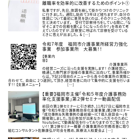
離職率を効率的に改善するためのポイント①
私事ですが、先日、体調を崩して掛かりつけのクリニック
に行きました。 通院し始めて３年ほど経ちますが、自分の
体調について最初に意見を訊くのは、そのクリニックの先
生と決めています。 受付で診察待ちをしている間に、「な
ぜそこまでの信頼を置くようになったのか？」を改めて考
えていたのですが、診察室に呼ばれて診察を受けている
ときに答えが出ました。 & […]
令和7年度 福岡市介護事業所経営力強化
事業 参加事業所 大募集！！
【事業内
容】
介護事業所
の経営ニーズに沿った支援を実施します！ 介護経営に、
精通した専門家が皆様の事業所に出向いて、事業所様か
らは、下記10項目のメニューから各々の事業所の実情に
合わせて、 自由に 2つ選択して頂き、経営改善に向けて集中的に支援を行いま
す！！ 【支援メニュー】 […]
【重要】福岡市主催「令和５年度介護事務効
率化支援事業」第２弾セミナー動画配信
前回の第１弾セミナーに引き続き、11月27日に福岡市主
催「令和５年度介護事務効率化支援事業」第2弾セミナー
「成功事例＆失敗事例の最前線～ICT導入座談会～」を
開催致しました。当日参加が出来なかった方々のために
Youtubeにて動画配信を行っておりますのでご覧くださ
い！！ 第２弾セミナー概要 介護事業所の労務改善に取り
組むコンサルタント佐藤康弘が司会を務め、医療法人柏愛会よ […]