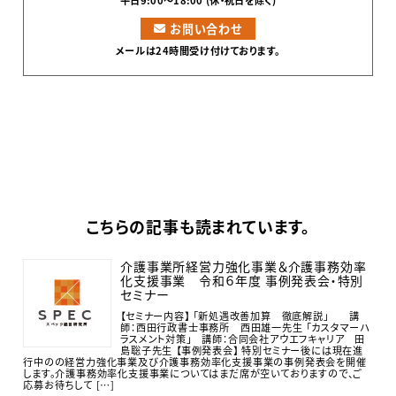
お問い合わせ
メールは24時間受け付けております。
こちらの記事も読まれています。
介護事業所経営力強化事業＆介護事務効率
化支援事業 令和６年度 事例発表会・特別
セミナー
【セミナー内容】 「新処遇改善加算 徹底解説」 講
師：西田行政書士事務所 西田雄一先生 「カスタマーハ
ラスメント対策」 講師：合同会社アウエフキャリア 田
島聡子先生 【事例発表会】 特別セミナー後には現在進
行中のの経営力強化事業及び介護事務効率化支援事業の事例発表会を開催
します。介護事務効率化支援事業についてはまだ席が空いておりますので、ご
応募お待ちして […]