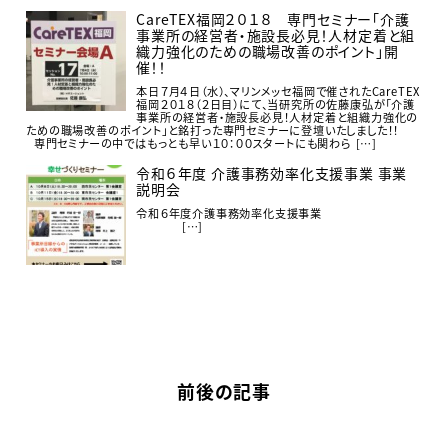
CareTEX福岡２０１８ 専門セミナー「介護
事業所の経営者・施設長必見！人材定着と組
織力強化のための職場改善のポイント」開
催！！
本日７月４日（水）、マリンメッセ福岡で催されたCareTEX
福岡２０１８（２日目）にて、当研究所の佐藤康弘が「介護
事業所の経営者・施設長必見！人材定着と組織力強化の
ための職場改善のポイント」と銘打った専門セミナーに登壇いたしました！！
専門セミナーの中ではもっとも早い１０：００スタートにも関わら […]
令和６年度 介護事務効率化支援事業 事業
説明会
令和６年度介護事務効率化支援事業
[…]
前後の記事