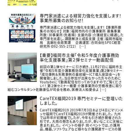
専門家派遣による経営力強化を支援します！
事業所募集のお知らせ！
専門家派遣による経営力強化を支援します！ 【事業所募
集のお知らせ】 対象：福岡市内の介護事業所 募集事業
所数：30事業所（先着順） 支援内容：介護経営に精通した
専門家を派遣し、課題解決と成長支援 主催：福岡市福祉
局 高齢社会政策課 企画運営：合同会社SPEC経営
研究所（092-555-2722） […]
【重要】福岡市主催「令和５年度介護事務効
率化支援事業」第２弾セミナー動画配信
前回の第１弾セミナーに引き続き、11月27日に福岡市主
催「令和５年度介護事務効率化支援事業」第2弾セミナー
「成功事例＆失敗事例の最前線～ICT導入座談会～」を
開催致しました。当日参加が出来なかった方々のために
Youtubeにて動画配信を行っておりますのでご覧くださ
い！！ 第２弾セミナー概要 介護事業所の労務改善に取り
組むコンサルタント佐藤康弘が司会を務め、医療法人柏愛会よ […]
CareTEX福岡2019 専門セミナーに登壇いた
しました。
CareTEX福岡2019 2019年7月3日および4日にマリンメ
ッセ福岡でCareTEX福岡2019が開催されました。 九州
では昨年が初開催でしたが、今年も引き続き開催された
形です。 大雨の懸念もありましたが、幸いなことに天候に
恵まれました。 イベントの様子 同イベントでは、介護用
品、機器、ソフトウェアなど様々な介護関連サービスの展