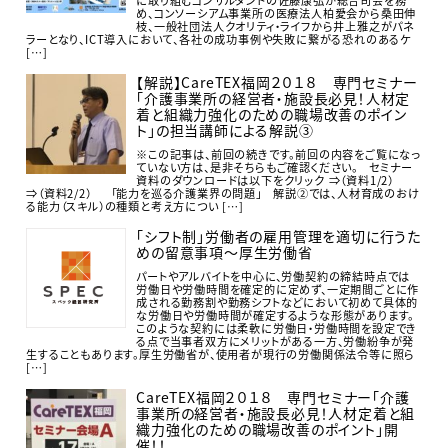
め、コンソーシアム事業所の医療法人柏愛会から桑田伸
枝、一般社団法人クオリティ・ライフから井上雅之がパネ
ラーとなり、ICT導入において、各社の成功事例や失敗に繋がる恐れのあるケ
[…]
【解説】CareTEX福岡２０１８ 専門セミナー
「介護事業所の経営者・施設長必見！人材定
着と組織力強化のための職場改善のポイン
ト」の担当講師による解説③
※この記事は、前回の続きです。前回の内容をご覧になっ
ていない方は、是非そちらもご確認ください。 セミナー
資料のダウンロードは以下をクリック ⇒（資料1/2）
⇒（資料2/2） 「能力を巡る介護業界の問題」 解説②では、人材育成のおけ
る能力（スキル）の種類と考え方につい […]
「シフト制」労働者の雇用管理を適切に行うた
めの留意事項～厚生労働省
パートやアルバイトを中心に、労働契約の締結時点では
労働日や労働時間を確定的に定めず、一定期間ごとに作
成される勤務割や勤務シフトなどにおいて初めて具体的
な労働日や労働時間が確定するような形態があります。
このような契約には柔軟に労働日・労働時間を設定でき
る点で当事者双方にメリットがある一方、労働紛争が発
生することもあります。厚生労働省が、使用者が現行の労働関係法令等に照ら
[…]
CareTEX福岡２０１８ 専門セミナー「介護
事業所の経営者・施設長必見！人材定着と組
織力強化のための職場改善のポイント」開
催！！