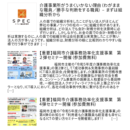
介護事業所がうまくいかない理由（わがまま
な職員／勝手な判断をする職員） – まずは組
織分析から
人の面での組織分析をしたことがない法人がほとんど
弊社の事業ノウハウの柱の一つに組織分析があります。
組織分析は、どの法人でも会計・財務分析を決算時に必
ず行います。 しかしながら、お金の面での会計・財務の分
析は実施するのに、人の面での組織分析は会社創業以来実施したことが無い
法人の方が多いようです。 組織分析は、財務分析の様に比較的わかりやすい指
標で行う事ができます […]
【重要】福岡市介護事務効率化支援事業 第
２弾セミナー開催（参加費無料）
福岡市主催の「令和５年度介護事務効率化支
援事業」の第2弾として「成功事例＆失敗事例の最前線
ICT導入座談会」を開催致します。介護事業所の労務改善
に取り組むコンサルタントの佐藤康弘が総合司会を務
め、コンソーシアム事業所の医療法人柏愛会から桑田伸
枝、一般社団法人クオリティ・ライフから井上雅之がパネ
ラーとなり、ICT導入において、各社の成功事例や失敗に繋がる恐れのあるケ
[…]
【重要】福岡市介護事務効率化支援事業 第
4弾セミナー開催（参加費無料）
福岡市主催の「令和５年度介護事務効率化支援事業」の
第4弾のお知らせ 「利用者も介護職員も経営者も幸せに
なるICTの使い方セミナーを開催致します！！ […]