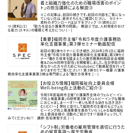
着と組織力強化のための職場改善のポイン
ト」の担当講師による解説③
※この記事は、前回の続きです。前回の内容をご覧になっ
ていない方は、是非そちらもご確認ください。 セミナー
資料のダウンロードは以下をクリック ⇒（資料1/2）
⇒（資料2/2） 「能力を巡る介護業界の問題」 解説②では、人材育成のおけ
る能力（スキル）の種類と考え方につい […]
【重要】福岡市主催「令和５年度介護事務効
率化支援事業」第３弾セミナー動画配信
前回の第2弾セミナーに引き続き、2024年2月1日に福岡
市主催「令和５年度介護事務効率化支援事業」第3弾セミ
ナー「働き方改革を踏まえた介護労務無料相談会会場開
催＆Zoom同時生配信」を開催致しました。当日参加が出
来なかった方々のためにYoutubeにて動画配信を行って
おりますのでご覧ください！！ 第３弾セミナー概要 介護事
務効率化支援事業第３弾は専門家による「働き方改革を […]
【お役立ち情報】福岡福祉向上委員会様
Well-being向上活動のご紹介③
令和5年度福岡市主催「介護業界全体のウェルビーイン
グ向上推進事業」の研修第3弾 【ウェルビーイングな職場
におじゃましま～～す！～老いも若きも幼きも活き活き・
むくむく！～】 弊社と並行して福岡市の主催のもとウェル
ビーイング向上推進事業を進めていらっしゃる福岡福祉
向上委員会様の 活動のご紹介です！！皆様チェックして
みてくださいね！！ 講師：佐伯美智子氏 […]
「シフト制」労働者の雇用管理を適切に行うた
めの留意事項～厚生労働省