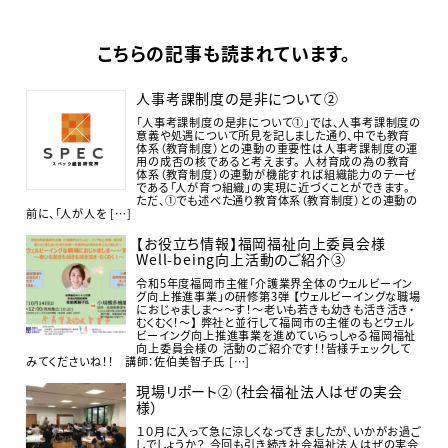
こちらの記事も読まれています。
人事考課制度の是非について②
「人事考課制度の是非について①」では、人事考課制度の
意義や処遇について所見を記しました通り、中でも教育
体系（教育制度）との連動の重要性は人事考課制度の運
用の成否の核であると考えます。 人材育成の為の教育
体系（教育制度）の連動が機能すれば組織能力のテーゼ
である「人が育つ組織」の実現に近づくことができます。
ただ、①でも述べた通り教育体系（教育制度）との連動の
前に、「人が人を […]
【お役立ち情報】福岡福祉向上委員会様
Well-being向上活動のご紹介③
令和5年度福岡市主催「介護業界全体のウェルビーイン
グ向上推進事業」の研修第3弾 【ウェルビーイングな職場
におじゃましま～～す！～老いも若きも幼きも活き活き・
むくむく！～】 弊社と並行して福岡市の主催のもとウェル
ビーイング向上推進事業を進めていらっしゃる福岡福祉
向上委員会様の 活動のご紹介です！！皆様チェックして
みてくださいね！！ 講師：佐伯美智子氏 […]
現場リポート②（社会福祉法人はぜの実会
様）
１０月に入って急に涼しくなってきましたが、いかがお過ご
しでしょうか？ 今回も引き続き社会福祉法人はぜの実会