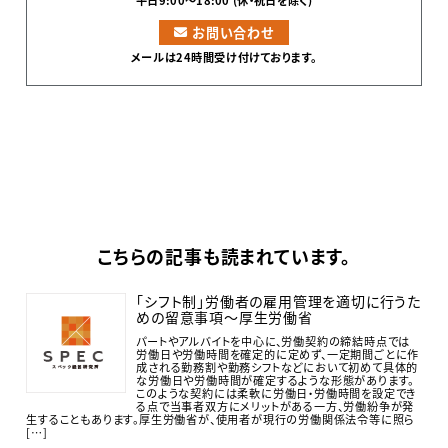
お問い合わせ
メールは24時間受け付けております。
こちらの記事も読まれています。
「シフト制」労働者の雇用管理を適切に行うた
めの留意事項～厚生労働省
パートやアルバイトを中心に、労働契約の締結時点では
労働日や労働時間を確定的に定めず、一定期間ごとに作
成される勤務割や勤務シフトなどにおいて初めて具体的
な労働日や労働時間が確定するような形態があります。
このような契約には柔軟に労働日・労働時間を設定でき
る点で当事者双方にメリットがある一方、労働紛争が発
生することもあります。厚生労働省が、使用者が現行の労働関係法令等に照ら
[…]