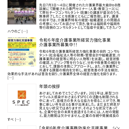
先日7月3日〜4日に開催された介護業界最大級BtoB商
談展にて開催された専門セミナー（人事・教育コース）に
て弊社チーフコンサルタント（佐藤）の講演が盛況のうち、
無事終了したことを感謝とともにご報告致します。 講演
の前半では、介護業界特有の経営・組織運営上の問題点
の考察についてお話させて頂き、後半は福岡県や福岡市
等行政側のコンサルタントとして指導や支援してきたノウ
ハウのご […]
令和６年度介護事業所経営力強化事業
介護事業所募集中！！
令和６年度介護事業所経営力強化事業の目的 コンサル
タント（社会福祉法人等の財務・管理会計や組織運営、介
護事業所の経営等に明るい人物等）を派遣し､経営状態
の確認、ヒアリング等を行うなど、分析や改善策の検討を
とおして、課題の本質にアプローチし、また、介護業界に
共通する課題の傾向を分析し､経営改善の手法を検討、
効果的な手法があれば普及を図り、介護業界全体の経営力強化を図ります。
[…]
年頭の挨拶
あけましておめでとうございます。 2021年は、新型コロ
ナウィルス感染がおさまらずSPECの活動も制限される
中にあって、皆様方の多大なる協力を得ることができ、無
事に新しい年を迎える事が出来ました。 まだまだ終息が
見えない状況ではありますが、そのような状況であって
も、企業や社会の未来を創造するためには、人材の発掘
と、能力開発は欠かせません。企業の存続や発展成長の
すべ […]
「令和6年度介護事務効率化支援事業 シン