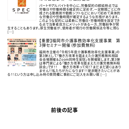
パートやアルバイトを中心に、労働契約の締結時点では
労働日や労働時間を確定的に定めず、一定期間ごとに作
成される勤務割や勤務シフトなどにおいて初めて具体的
な労働日や労働時間が確定するような形態があります。
このような契約には柔軟に労働日・労働時間を設定でき
る点で当事者双方にメリットがある一方、労働紛争が発
生することもあります。厚生労働省が、使用者が現行の労働関係法令等に照ら
[…]
【重要】福岡市介護事務効率化支援事業 第
3弾セミナー開催（参加費無料）
福岡市主催の「令和５年度介護事務効率化支援事業」の
第3弾として「働き方改革を踏まえた介護労務無料相談
会会場開催＆Zoom同時生配信」を開催致します。第3弾
は専門家による「働き方改革を踏まえた介護労務無料相
談会」です！！ 働き方改革って何！？まだまだ遅くはあり
ません！！私たちが力になります！！是非聞きたいことがあ
る！！という方は申し込み時の質問欄に事前にご記入をお願い致 […]
前後の記事