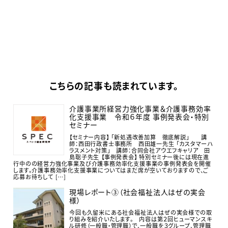
こちらの記事も読まれています。
介護事業所経営力強化事業＆介護事務効率
化支援事業 令和６年度 事例発表会・特別
セミナー
【セミナー内容】 「新処遇改善加算 徹底解説」 講
師：西田行政書士事務所 西田雄一先生 「カスタマーハ
ラスメント対策」 講師：合同会社アウエフキャリア 田
島聡子先生 【事例発表会】 特別セミナー後には現在進
行中のの経営力強化事業及び介護事務効率化支援事業の事例発表会を開催
します。介護事務効率化支援事業についてはまだ席が空いておりますので、ご
応募お待ちして […]
現場レポート③（社会福祉法人はぜの実会
様）
今回も久留米にある社会福祉法人はぜの実会様での取
り組みを紹介いたします。 内容は第２回ヒューマンスキ
ル研修（一般職・管理職）で、一般職を３グループ、管理職