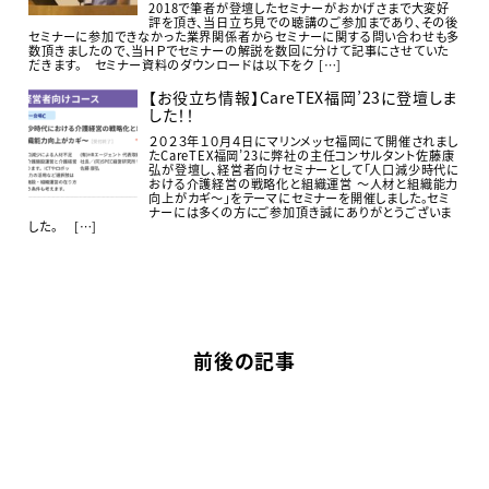
2018で筆者が登壇したセミナーがおかげさまで大変好
評を頂き、当日立ち見での聴講のご参加まであり、その後
セミナーに参加できなかった業界関係者からセミナーに関する問い合わせも多
数頂きましたので、当ＨＰでセミナーの解説を数回に分けて記事にさせていた
だきます。 セミナー資料のダウンロードは以下をク […]
【お役立ち情報】CareTEX福岡’23に登壇しま
した！！
２０２３年１０月４日にマリンメッセ福岡にて開催されまし
たCareTEX福岡’23に弊社の主任コンサルタント佐藤康
弘が登壇し、経営者向けセミナーとして「人口減少時代に
おける介護経営の戦略化と組織運営 ～人材と組織能力
向上がカギ～」をテーマにセミナーを開催しました。セミ
ナーには多くの方にご参加頂き誠にありがとうございま
した。 […]
前後の記事