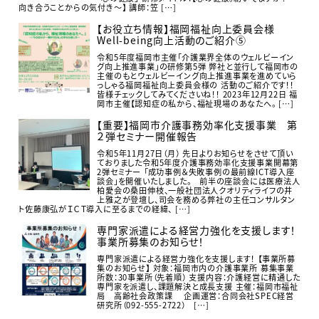
向き合うことからの気付き～】 講師：笠 […]
【お役立ち情報】福岡福祉向上委員会様
Well-being向上活動のご紹介⑤
令和5年度福岡市主催「介護業界全体のウェルビーイン
グ向上推進事業」の研修第5弾 弊社と並行して福岡市の
主催のもとウェルビーイング向上推進事業を進めていら
っしゃる福岡福祉向上委員会様の 活動のご紹介です！！
皆様チェックしてみてくださいね！！ 2023年12月22日 福
岡市主催【認知症の私から、福祉現場のあなたへ。 […]
【重要】福岡市介護事務効率化支援事業 第
２弾セミナー開催報告
令和5年11月27日（月） 先日よりお知らせをさせて頂い
ておりました令和5年度介護事務効率化支援事業開幕第
2弾セミナー 「成功事例＆失敗事例の最前線ICT導入座
談会」を開催いたしました。 前半の座談会には医療法人
柏愛会の桑田伸枝、一般社団法人クオリティライフの井
上雅之が登壇し、司会を務める弊社の主任コンサルタン
ト佐藤康弘がＩＣＴ導入に至るまでの経緯、 […]
専門家派遣による経営力強化を支援します！
事業所募集のお知らせ！
専門家派遣による経営力強化を支援します！ 【事業所募
集のお知らせ】 対象：福岡市内の介護事業所 募集事業
所数：30事業所（先着順） 支援内容：介護経営に精通した
専門家を派遣し、課題解決と成長支援 主催：福岡市福祉
局 高齢社会政策課 企画運営：合同会社SPEC経営
研究所（092-555-2722） […]