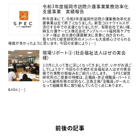
令和3年度福岡市訪問介護事業業務効率化
支援事業 実績報告
昨年度末にて、令和3年度福岡市訪問介護業務効率化支
援事業は全て終了となりました。 新型コロナウイルスが
流行する中での支援となりましたが、 有限会社であい様、
麻生介護サービス株式会社アップルハート福岡南ケアセ
ンター様は 自分達の課題解決に真摯に向き合われ、
我々SPEC経営研究所のメンバーも大変感心させられる
場面が多かったように思います。 今回の支援により […]
現場リポート②（社会福祉法人はぜの実会
様）
１０月に入って急に涼しくなってきましたが、いかがお過ご
しでしょうか？ 今回も引き続き社会福祉法人はぜの実会
様での実際の取組みをご紹介いたします。 SPEC経営
研究所のご提案の特徴は、正職員・非正規職員・パートと
いった雇用形態の区別なく、正真正銘「全職員」が一丸と
なって組織改革に取り組んでいただく点にあります。
&nbs […]
前後の記事