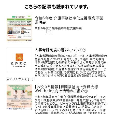
こちらの記事も読まれています。
令和６年度 介護事務効率化支援事業 事業
説明会
令和６年度介護事務効率化支援事業
[…]
人事考課制度の是非について②
「人事考課制度の是非について①」では、人事考課制度の
意義や処遇について所見を記しました通り、中でも教育
体系（教育制度）との連動の重要性は人事考課制度の運
用の成否の核であると考えます。 人材育成の為の教育
体系（教育制度）の連動が機能すれば組織能力のテーゼ
である「人が育つ組織」の実現に近づくことができます。
ただ、①でも述べた通り教育体系（教育制度）との連動の
前に、「人が人を […]
【お役立ち情報】福岡福祉向上委員会様
Well-being向上活動のご紹介④
令和5年度福岡市主催「介護業界全体のウェルビーイン
グ向上推進事業」の研修第4弾 弊社と並行して福岡市
の主催のもとウェルビーイング向上推進事業を進めてい
らっしゃる福岡福祉向上委員会様の 活動のご紹介で
す！！皆様チェックしてみてくださいね！！ 今回のテーマは
「心の健康」 研修タイトル：【心の健康。紡いでますか？～