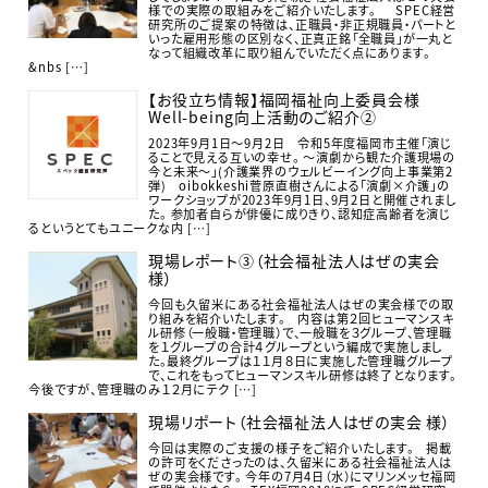
様での実際の取組みをご紹介いたします。 SPEC経営
研究所のご提案の特徴は、正職員・非正規職員・パートと
いった雇用形態の区別なく、正真正銘「全職員」が一丸と
なって組織改革に取り組んでいただく点にあります。
&nbs […]
【お役立ち情報】福岡福祉向上委員会様
Well-being向上活動のご紹介②
2023年9月1日～9月2日 令和5年度福岡市主催「演じ
ることで見える互いの幸せ。 ～演劇から観た介護現場の
今と未来～」(介護業界のウェルビーイング向上事業第2
弾) oibokkeshi菅原直樹さんによる「演劇×介護」の
ワークショップが2023年9月1日、9月2日と開催されまし
た。 参加者自らが俳優に成りきり、認知症高齢者を演じ
るというとてもユニークな内 […]
現場レポート③（社会福祉法人はぜの実会
様）
今回も久留米にある社会福祉法人はぜの実会様での取
り組みを紹介いたします。 内容は第２回ヒューマンスキ
ル研修（一般職・管理職）で、一般職を３グループ、管理職
を１グループの合計４グループという編成で実施しまし
た。最終グループは１１月８日に実施した管理職グループ
で、これをもってヒューマンスキル研修は終了となります。
今後ですが、管理職のみ１２月にテク […]
現場リポート（社会福祉法人はぜの実会 様）
今回は実際のご支援の様子をご紹介いたします。 掲載
の許可をくださったのは、久留米にある社会福祉法人は
ぜの実会様です。 今年の7月4日（水）にマリンメッセ福岡