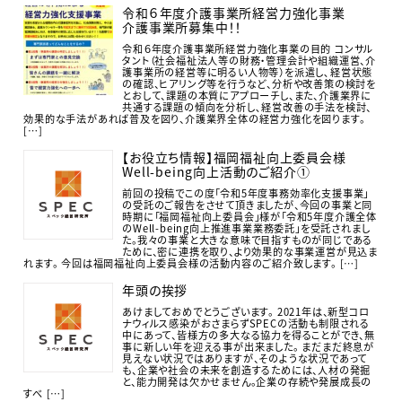
令和６年度介護事業所経営力強化事業
介護事業所募集中！！
令和６年度介護事業所経営力強化事業の目的 コンサル
タント（社会福祉法人等の財務・管理会計や組織運営、介
護事業所の経営等に明るい人物等）を派遣し､経営状態
の確認、ヒアリング等を行うなど、分析や改善策の検討を
とおして、課題の本質にアプローチし、また、介護業界に
共通する課題の傾向を分析し､経営改善の手法を検討、
効果的な手法があれば普及を図り、介護業界全体の経営力強化を図ります。
[…]
【お役立ち情報】福岡福祉向上委員会様
Well-being向上活動のご紹介①
前回の投稿でこの度「令和5年度事務効率化支援事業」
の受託のご報告をさせて頂きましたが、今回の事業と同
時期に「福岡福祉向上委員会」様が「令和5年度介護全体
のWell-being向上推進事業業務委託」を受託されまし
た。我々の事業と大きな意味で目指すものが同じである
ために、密に連携を取り、より効果的な事業運営が見込ま
れます。 今回は福岡福祉向上委員会様の活動内容のご紹介致します。 […]
年頭の挨拶
あけましておめでとうございます。 2021年は、新型コロ
ナウィルス感染がおさまらずSPECの活動も制限される
中にあって、皆様方の多大なる協力を得ることができ、無
事に新しい年を迎える事が出来ました。 まだまだ終息が
見えない状況ではありますが、そのような状況であって
も、企業や社会の未来を創造するためには、人材の発掘
と、能力開発は欠かせません。企業の存続や発展成長の
すべ […]